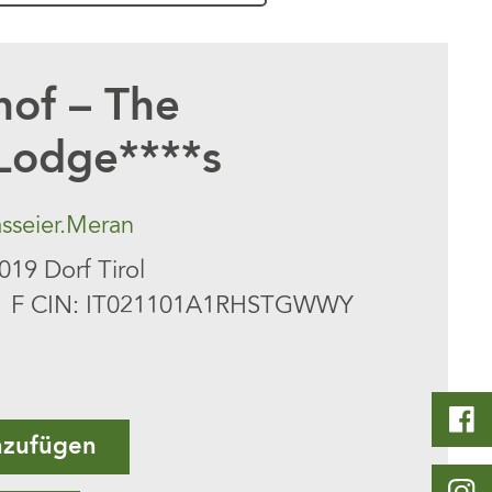
hof – The
Lodge****s
sseier.Meran
019 Dorf Tirol
 F CIN: IT021101A1RHSTGWWY
nzufügen