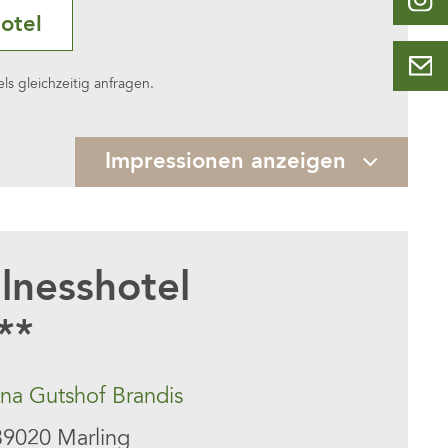
otel
s gleichzeitig anfragen.
Impressionen anzeigen
lnesshotel
**
a Gutshof Brandis
39020 Marling