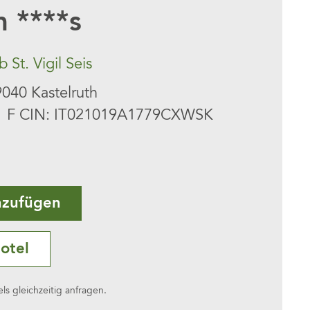
 ****s
St. Vigil Seis
040 Kastelruth
F CIN: IT021019A1779CXWSK
nzufügen
otel
s gleichzeitig anfragen.