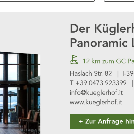
Der Kügler
Panoramic 
12 km zum GC Pa
Haslach Str. 82 | I-39
T
+39 0473 923399
|
info@kueglerhof.it
www.kueglerhof.it
Zur Anfrage hi