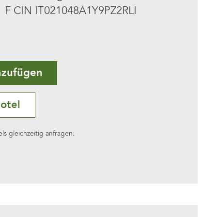
F CIN IT021048A1Y9PZ2RLI
nzufügen
otel
s gleichzeitig anfragen.