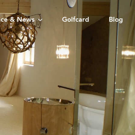
ice & News
Golfcard
Blog