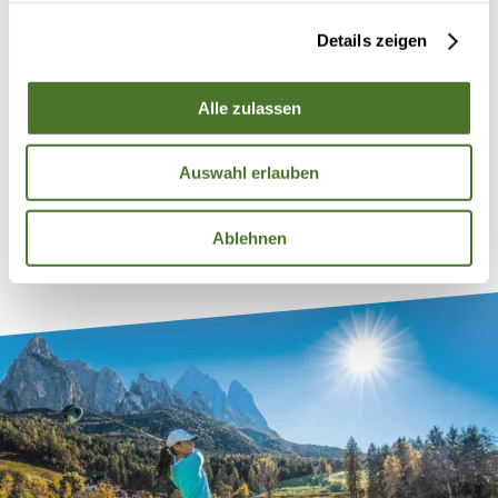
Golfen von März bis Dezember
Details zeigen
Umgeben von Bergen verdankt Südtirol vor allem dem
Alpenhauptkamm seine stabile Wetterlage. 300
Alle zulassen
Sonnentage zählt die Region statistisch gesehen pro
Jahr! Perfekte Bedingungen also, wenn man auf die
Auswahl erlauben
Runde geht und keine Lust hat, mit Regenschirm und
Nässeschutz seine Schläge zu machen.
Ablehnen