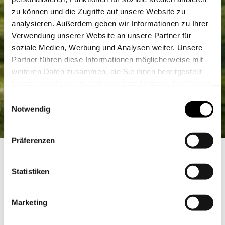
zu können und die Zugriffe auf unsere Website zu
analysieren. Außerdem geben wir Informationen zu Ihrer
Verwendung unserer Website an unsere Partner für
soziale Medien, Werbung und Analysen weiter. Unsere
Partner führen diese Informationen möglicherweise mit
weiteren Daten zusammen, die Sie ihnen bereitgestellt
haben oder die sie im Rahmen Ihrer Nutzung der Dienste
gesammelt haben.
Einwilligungsauswahl
Notwendig
Präferenzen
Startseite
Service & News
Saison und Wetter
Statistiken
Golfen im Sonnenschein:
die Golfsaison in Südtirol
Marketing
Lange Saisonen dank stabiler Wetterlage: