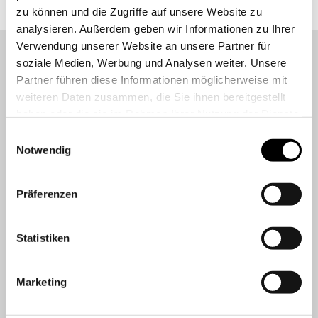
zu können und die Zugriffe auf unsere Website zu
analysieren. Außerdem geben wir Informationen zu Ihrer
Verwendung unserer Website an unsere Partner für
soziale Medien, Werbung und Analysen weiter. Unsere
Lernen Sie uns besser
Partner führen diese Informationen möglicherweise mit
kennen
weiteren Daten zusammen, die Sie ihnen bereitgestellt
haben oder die sie im Rahmen Ihrer Nutzung der Dienste
gesammelt haben.
Einwilligungsauswahl
Notwendig
Präferenzen
Statistiken
Marketing