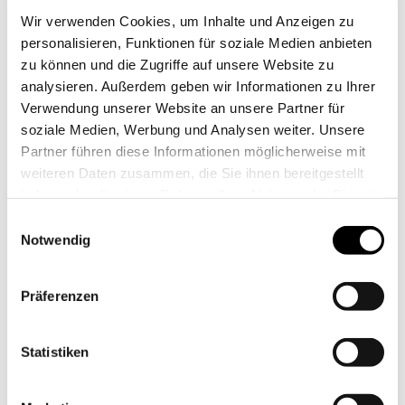
Therme Meran
Wir verwenden Cookies, um Inhalte und Anzeigen zu
10% Ermäßigung auf das Kursprogramm im
personalisieren, Funktionen für soziale Medien anbieten
Golf Club Lana
zu können und die Zugriffe auf unsere Website zu
Golf Card Südtirol Vorteilskarte (20%
analysieren. Außerdem geben wir Informationen zu Ihrer
Greenfee-Ermäßigung für 18 Loch auf allen
Verwendung unserer Website an unsere Partner für
Golf in Südtirol-Partnerclubs -
soziale Medien, Werbung und Analysen weiter. Unsere
www.golfinsuedtirol.it)
Partner führen diese Informationen möglicherweise mit
1 Golf-Geschenk
weiteren Daten zusammen, die Sie ihnen bereitgestellt
4 Nächte / € 520.- pro Person
im DZ Classic
haben oder die sie im Rahmen Ihrer Nutzung der Dienste
4 Nächte / € 640. – pro Person
im DZ Superior
gesammelt haben.
Einwilligungsauswahl
4 Nächte / € 680. – pro Person
im DZ Deluxe
Notwendig
4 Nächte / € 680. – pro Person
in der
Gartenloggia
Präferenzen
4 Nächte / € 680. – pro Person
in der Junior
Suite
4 Nächte / € 840.- pro Person
in der Rooftop
Statistiken
Suite