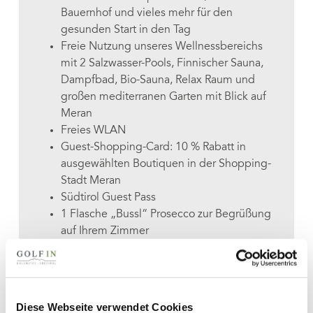
Bauernhof und vieles mehr für den
gesunden Start in den Tag
Freie Nutzung unseres Wellnessbereichs
mit 2 Salzwasser-Pools, Finnischer Sauna,
Dampfbad, Bio-Sauna, Relax Raum und
großen mediterranen Garten mit Blick auf
Meran
Freies WLAN
Guest-Shopping-Card: 10 % Rabatt in
ausgewählten Boutiquen in der Shopping-
Stadt Meran
Südtirol Guest Pass
1 Flasche „Bussl“ Prosecco zur Begrüßung
auf Ihrem Zimmer
1 Willkommensaperitif in unserem
Restaurant Buss‘l & more direkt auf dem
Dorfplatz von Partschins
3 Stunden Entspannung & Relax in der
Diese Webseite verwendet Cookies