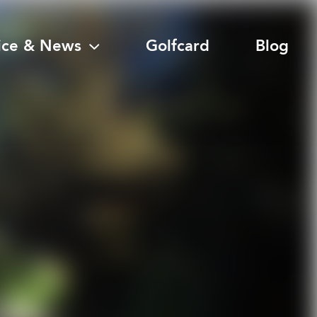
ice & News
Golfcard
Blog