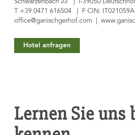
Schwarzenbach 22 | I-39050 Deutschno
T
+39 0471 616504
| F CIN: IT021059
office@ganischgerhof.com
|
www.ganis
Hotel anfragen
Lernen Sie uns 
kennen