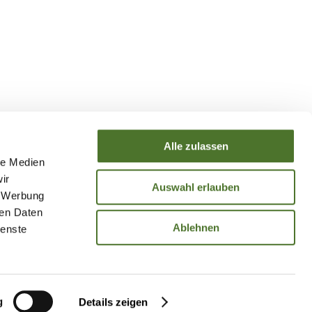
Alle zulassen
le Medien
ir
Auswahl erlauben
, Werbung
ren Daten
Ablehnen
ienste
Impressum
Datenschutz
Cookies
Sitemap
g
Details zeigen