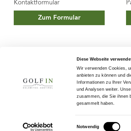
Kontaktformular
P
Zum Formular
Diese Webseite verwende
Kontakt
Wir verwenden Cookies, um
anbieten zu können und di
Golf in Südtirol, Kastanienweg 23, 39012
Informationen zu Ihrer Ve
Tel.
+39 0473 443996
-
info@golfinsuedtir
und Analysen weiter. Unse
zusammen, die Sie ihnen b
gesammelt haben.
Einwilligungsauswahl
Deutsch
|
Italiano
|
English
Notwendig