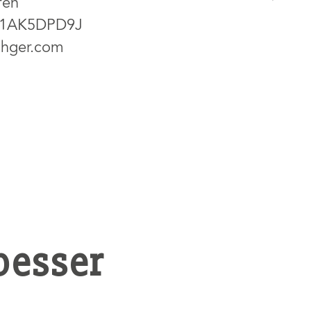
fen
A1AK5DPD9J
chger.com
besser