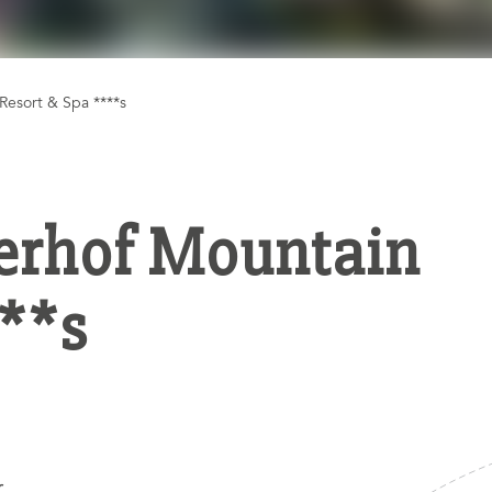
Resort & Spa ****s
erhof Mountain
***s