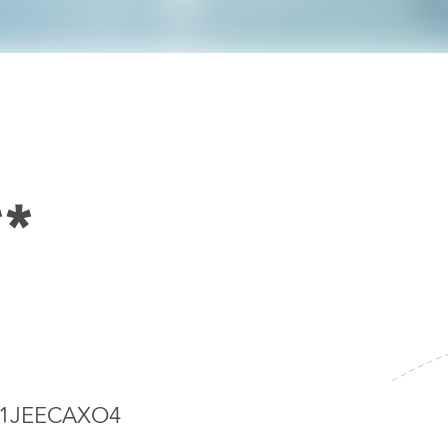
**
A1JEECAXO4