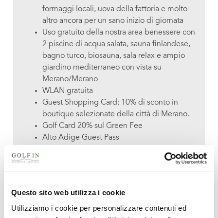
formaggi locali, uova della fattoria e molto
altro ancora per un sano inizio di giornata
Uso gratuito della nostra area benessere con
2 piscine di acqua salata, sauna finlandese,
bagno turco, biosauna, sala relax e ampio
giardino mediterraneo con vista su
Merano/Merano
WLAN gratuita
Guest Shopping Card: 10% di sconto in
boutique selezionate della città di Merano.
Golf Card 20% sul Green Fee
Alto Adige Guest Pass
1 bottiglia di Prosecco “Bussl” di benvenuto
in camera
1 aperitivo di benvenuto nel nostro
ristorante Buss’l & more direttamente sulla
Questo sito web utilizza i cookie
piazza del paese di Parcines
Utilizziamo i cookie per personalizzare contenuti ed
3 ore di relax e svago alle terme di Merano