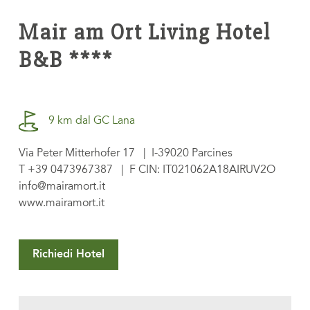
Mair am Ort Living Hotel
B&B ****
9 km dal GC Lana
Via Peter Mitterhofer 17 | I-39020 Parcines
T
+39 0473967387
| F CIN: IT021062A18AIRUV2O
info@mairamort.it
www.mairamort.it
Richiedi Hotel