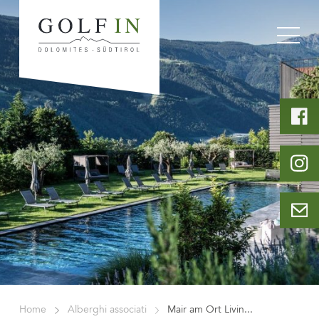
Home
Alberghi associati
Mair am Ort Livin...