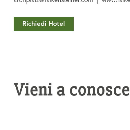
kronplatz@falkensteiner.com
|
www.falke
Richiedi Hotel
Vieni a conosce