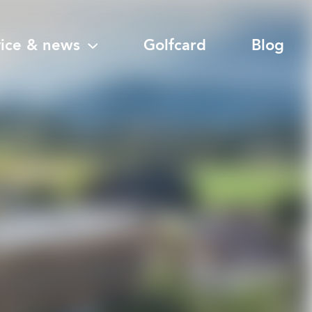
vice & news
Golfcard
Blog