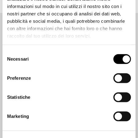
informazioni sul modo in cui utilizzi il nostro sito con i
nostri partner che si occupano di analisi dei dati web,
pubblicità e social media, i quali potrebbero combinarle
Vieni a conoscerci meglio
con altre informazioni che hai fornito loro o che hanno
raccolto dal tuo utilizzo dei loro servizi.
Selezione
Necessari
del
consenso
Preferenze
Statistiche
Marketing