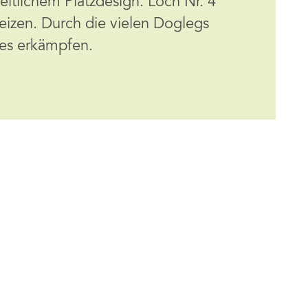
eitlichem Platzdesign. Loch Nr. 4
eizen. Durch die vielen Doglegs
res erkämpfen.