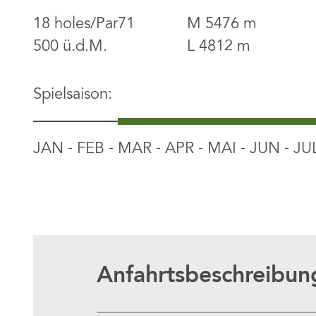
18 holes/Par71
M 5476 m
500 ü.d.M.
L 4812 m
Spielsaison:
JAN
FEB
MAR
APR
MAI
JUN
JU
Anfahrtsbeschreibun